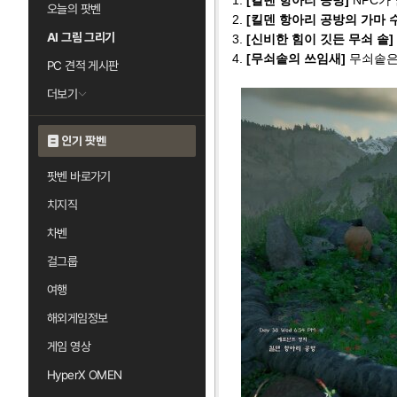
1.
[킬덴 항아리 공방]
NPC가
오늘의 팟벤
2.
[킬덴 항아리 공방의 가마 
AI 그림 그리기
3.
[신비한 힘이 깃든 무쇠 솥]
4.
[무쇠솥의 쓰임새]
무쇠솥은
PC 견적 게시판
더보기
인기 팟벤
팟벤 바로가기
치지직
차벤
걸그룹
여행
해외게임정보
게임 영상
HyperX OMEN