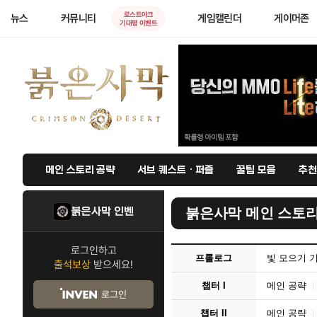
로스트아크
뉴스
커뮤니티
게임캘린더
게이머존
기대평 이벤트
메인 스토리 공략
서브 퀘스트 · 퍼즐
꿀팁 모음
추천
붉은사막 인벤
붉은사막 메인 스토리
로그인하고
프롤로그
빛 모으기 
출석보상
받으세요!
챕터 I
메인 공략
로그인
챕터 II
메인 공략