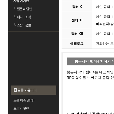
자유 게시판
챕터 X
메인 공략
└
질문과 답변
메인 공략
└
패치 · 소식
챕터 XI
비뢰전차/광
└
스샷 · 움짤
챕터 XII
메인 공략
에필로그
진화하는 도
붉은사막 챕터4 지식의 대
붉은사막의 챕터4는 대표적인 
RPG 향수를 느끼고자 공략 
공통 커뮤니티
오픈 이슈 갤러리
오늘의 핫벤