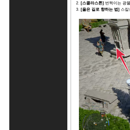
2.
[스콜라스톤]
번쩍이는 광물
3.
[옳은 길로 향하는 법]
스칼