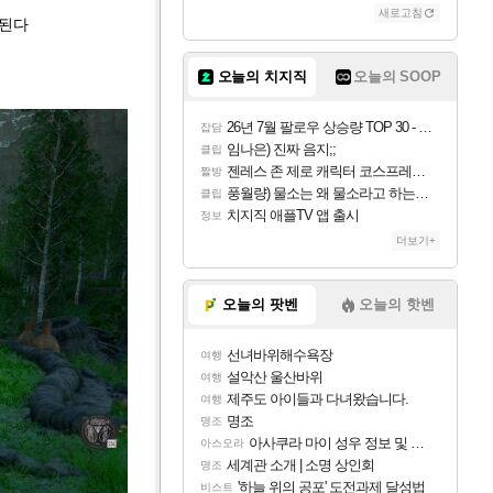
새로고침
 된다
오늘의 치지직
오늘의 SOOP
26년 7월 팔로우 상승량 TOP 30 - 월간 치지직
잡담
임나은) 진짜 음지;;
클립
젠레스 존 제로 캐릭터 코스프레한 꽁주
짤방
풍월량) 물소는 왜 물소라고 하는거야? 아! 그만 ㅋㅋ 알았어 ㅋㅋ
클립
치지직 애플TV 앱 출시
정보
더보기+
오늘의 팟벤
오늘의 핫벤
선녀바위해수욕장
여행
설악산 울산바위
여행
제주도 아이들과 다녀왔습니다.
여행
명조
명조
아사쿠라 마이 성우 정보 및 주요 필모
아스오라
세계관 소개 | 소명 상인회
명조
'하늘 위의 공포' 도전과제 달성법
비스트