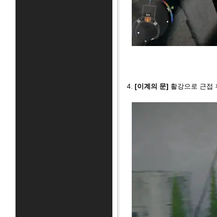
4.
[이계의 문]
활강으로 근접 