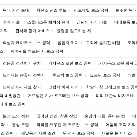
늑대 거점 포대
치유소 진입 루트
리드데빌 보스 공략
분주한 늑대
가마 퍼즐
스콜라스톤 채석장 유적
금단의 지식 퍼즐
테네브룸 보
 기믹
집착과 광기 어비스
균열을 일으키는 자
학살자 케아루스 보스 공략
침입자 위치
교회에 숨겨진 비밀
도약
스
까마귀를 부르는 자 보스 공략
검은곰 전쟁병기 위치
카시우스 모턴 보스 공략
카시우스 모턴 회복 끊
드러나는 송곳니 선택지
루드빅 보스 공략
묘르딘 보스 공략
외팔
난파선에서 재료 찾기
그림자 하피 제거
학살의 창 그레고르 보스 공
택 비밀공간
저주받은 기사 포르테인 보스 공략
피의 대관식 비지오네
티어 보스 공략
불상 오염 정화
끊어진 인연, 창흔 진입
운명의 매듭, 용타는 법
태
공략
불상 조립
극의를 깨우친 자 투르칸 보스 공략
어둠의 조각 기믹
보스 공략
깨달음의 사원 조건
두 선사 보스 공략
새로운 눈 어비스