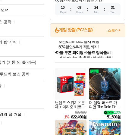
참가자 모집까지 남은 기간
10
08
24
29
 언덕
Days
Hours
Min
Sec
스 공략
게임 핫딜 (PC/스팀)
스토어+
의 탑 기믹
마블 투혼 파이팅 소울즈 정식출시!
마블 히어로 총 출동&화려한 격투!
네이버 포인트 혜택까지!
인벤게임즈 8월 특별 할인!
드래곤소드: 어웨이크닝 입점!
문명 7 특별 할인!
귀무자: 검의 길 예약 판매 중!
비스트 오브 리인카네이션 정식 출시!
커세어 코브 출시 기념 할인!
더 렐릭 퍼스트 가디언 정식 출시
베데스다 40주년 기념 할인 중!
캡콤 프렌차이즈 할인 진행 중!
캡콤 일부 상품 상시 할인
스타워즈 은하계 레이서
로블록스 기프트 카드 공식 입점
기 (기둥 안 쓸 경우)
인기 퍼블리셔 모음!
스팀으로 만나는 드래곤소드!
조선&고려 DLC 출시 예정
10% 할인과
게임프릭 신작 IP
해적'섬'을 발전시키자!
설화x하드코어 액션!
베데스다의 명작들을
몬헌, 바하 등 인기 IP를
몬헌 와일즈 & 드래곤즈 도그마2
인벤게임즈에서 10% 추가 적립
Robux를 가장 안전하고
최대 90% 할인가를 만나보세요!
네이버혜택과 함께 만나보세요!
50%할인&추가 적립까지!
이니&베니 혜택까지!
네이버 혜택가와 함께 예약하세요!
할인&네이버혜택으로 만나보세요!
네이버페이 혜택과 만나보세요!
40주년 프로모션으로 만나보세요!
할인가에 만나보세요!
일부 에디션 상시 할인!
혜택으로 예약 판매 중
편안하게 충전하세요
 루드빅 보스 공략
략
닌텐도 스위치 2 본
더 렐릭 퍼스트 가
체 + 마리오 카트 월
디언 The Relic First
드 + 슈퍼 마리오 파
Guardian
830,800
10%
양의 탑 거울
티 잼버리 닌텐도
1%
822,490원
51,500원
스위치 2 에디션 +
잼버리 TV 번들