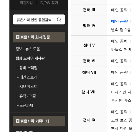
회원가입
ID/PW 찾기
챕터 III
메인 공략
메인 공략
챕터 IV
별의 탑 1층
붉은사막 화제 집중
메인 공략
챕터 V
정보 · 뉴스 모음
하늘길 어비
팁과 노하우 게시판
챕터 VI
메인 공략
└
장비 스펙업
챕터 VII
메인 공략
└
메인 스토리
메인 공략
└
서브 퀘스트
챕터 VIII
아제리안 저
└
유적 · 퍼즐
루시안 바스
└
도전과제
메인 공략
챕터 IX
고옌 보스 
붉은사막 커뮤니티
헥세 마리 