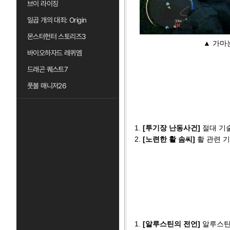
브이 라이징
일곱 개의 대죄: Origin
몬스터헌터 스토리즈3
▲ 가마
바이오하자드 레퀴엠
드래곤 퀘스트7
풋볼 매니저26
1.
[투기장 난동사건]
절대 기술
2.
[노련한 활 솜씨]
활 관련 
1.
[알루스틴의 전언]
알루스틴