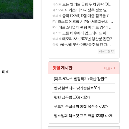
모든 엘리트 골렘 위치 공략 (30개) - 방랑 결투가
비스트
아키츠 아키나 성우 정보 및 주요 필모
아스오라
중국 CXMT, D램 매출 점유율 7%…글로벌 4위로 부상
해외겜
라스트 에포크 시즌5 - 서리화신의 분노 티저
PV
[페르소나5: 더 팬텀 X] 괴도 영상 l 타카마키 안·댄싱 스타
PV
모든 바우에라 업그레이드 아이템 획득 위치 공략 (89개)
비스트
메모리 3사, 2027년 생산분 완판?
해외겜
7월~8월 부산-단양-충주-울진 다녀왔어요~
여행
새로고침
핫딜
게시판
더보기+
시 패배
(하루 50박스 한정특가) 국산 강원도 흑찰옥수수 특품 30개
뺀닭 블랙페퍼 닭가슴살 x 50개
햇반 잡곡밥 130g x 12개
푸드지 손질세척 홍찰 옥수수 x 30개
헬스헬퍼 맥스컷 프로 크롬 120정 x 2개