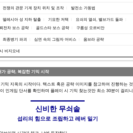
전쟁의 관문 기계 장치 위치 및 조작
발전소 가동법
델레시아 성 지하 탈출
기묘한 저택
요쇠의 열쇠, 밸브가드 돌파
뢰전차 보스 공략
골드스타 보스 공략
구름성 오르비안
최종병기 파괴
심연 속의 그림자 어비스
움브라 공략
시 비지오네
가 공략, 복잡한 기믹 시작
기믹 지옥의 시작이다. 텍스트 혹은 공략 이미지를 참고하여 진행하는 것
없이 인게임 단서를 확인하며 플레이 시 기믹 찾는것만 최소 30분이 걸리니
신비한 무쇠솥
섭리의 힘으로 조립하고 레버 밀기