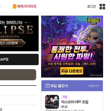
혜택.아이마트
로그인
인
벤
전
체
사
이
트
맵
MAPS
게임 캘린더
더보기+
모집
아스오라 CBT 모집
08.19
략